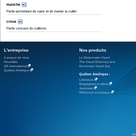
manche
Partie permettant de saisir et de manier la cuiller.
creux
Partie concave du cuilleron.
L'entreprise
Nos produits
À propos de nous
Le Dictionnaire Visuel
Nouvelles
The Visual Dictionary (en)
QA International
Diccionario Visual (es)
Québec Amérique
Québec Amérique :
Littérature
Biographies et idées
Jeunesse
Référence et pratique
© 