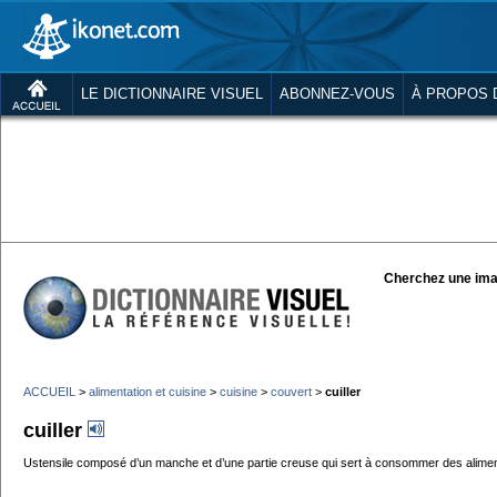
LE DICTIONNAIRE VISUEL
ABONNEZ-VOUS
À PROPOS 
Cherchez une ima
ACCUEIL
>
alimentation et cuisine
>
cuisine
>
couvert
>
cuiller
cuiller
Ustensile composé d’un manche et d’une partie creuse qui sert à consommer des aliment