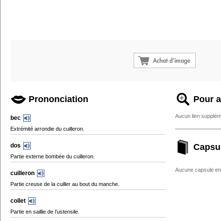
Prononciation
Pour a
Aucun lien supplém
bec
Extrémité arrondie du cuilleron.
dos
Capsu
Partie externe bombée du cuilleron.
Aucune capsule enc
cuilleron
Partie creuse de la cuiller au bout du manche.
collet
Partie en saillie de l’ustensile.