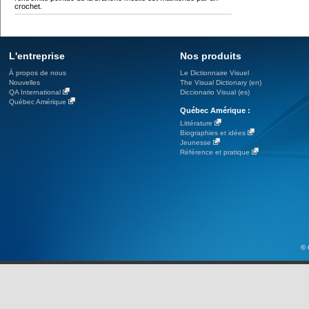
crochet.
L'entreprise
Nos produits
À propos de nous
Le Dictionnaire Visuel
Nouvelles
The Visual Dictionary (en)
QA International
Diccionario Visual (es)
Québec Amérique
Québec Amérique :
Littérature
Biographies et idées
Jeunesse
Référence et pratique
© 