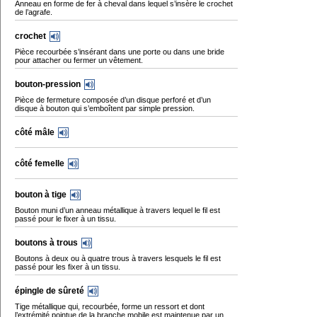
Anneau en forme de fer à cheval dans lequel s’insère le crochet
de l’agrafe.
crochet
Pièce recourbée s’insérant dans une porte ou dans une bride
pour attacher ou fermer un vêtement.
bouton-pression
Pièce de fermeture composée d’un disque perforé et d’un
disque à bouton qui s’emboîtent par simple pression.
côté mâle
côté femelle
bouton à tige
Bouton muni d’un anneau métallique à travers lequel le fil est
passé pour le fixer à un tissu.
boutons à trous
Boutons à deux ou à quatre trous à travers lesquels le fil est
passé pour les fixer à un tissu.
épingle de sûreté
Tige métallique qui, recourbée, forme un ressort et dont
l’extrémité pointue de la branche mobile est maintenue par un