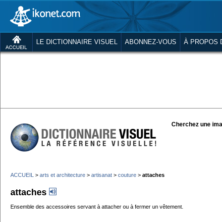
LE DICTIONNAIRE VISUEL
ABONNEZ-VOUS
À PROPOS 
Cherchez une ima
ACCUEIL
>
arts et architecture
>
artisanat
>
couture
>
attaches
attaches
Ensemble des accessoires servant à attacher ou à fermer un vêtement.