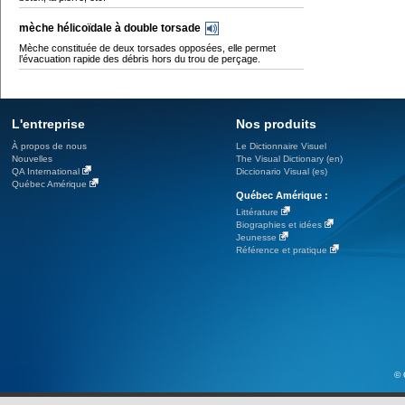
mèche hélicoïdale à double torsade
Mèche constituée de deux torsades opposées, elle permet
l’évacuation rapide des débris hors du trou de perçage.
L'entreprise
Nos produits
À propos de nous
Le Dictionnaire Visuel
Nouvelles
The Visual Dictionary (en)
QA International
Diccionario Visual (es)
Québec Amérique
Québec Amérique :
Littérature
Biographies et idées
Jeunesse
Référence et pratique
© 