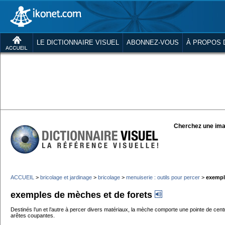
LE DICTIONNAIRE VISUEL
ABONNEZ-VOUS
À PROPOS 
Cherchez une ima
ACCUEIL
>
bricolage et jardinage
>
bricolage
>
menuiserie : outils pour percer
>
exempl
exemples de mèches et de forets
Destinés l’un et l’autre à percer divers matériaux, la mèche comporte une pointe de cent
arêtes coupantes.