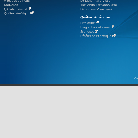
À propos de nous
Le Dictionnaire Visuel
Nouvelles
The Visual Dictionary (en)
QA International
Diccionario Visual (es)
Québec Amérique
Québec Amérique :
Littérature
Biographies et idées
Jeunesse
Référence et pratique
© 