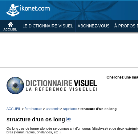
LE DICTIONNAIRE VISUEL
ABONNEZ-VOUS
À PROPOS 
Cherchez une ima
ACCUEIL
>
être humain
>
anatomie
>
squelette
>
structure d’un os long
structure d’un os long
Os long : os de forme allongée se composant d’un corps (diaphyse) et de deux extrémité
bras (fémur, radius, phalanges, etc.).