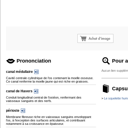
Prononciation
Pour a
Aucun lien supplém
canal médullaire
Cavité centrale cylindrique de l’os contenant la moelle osseuse.
Ce canal renferme la moelle jaune qui est riche en graisses.
Capsu
canal de Havers
Conduit longitudinal central de l’ostéon, renfermant des
>
Le squelette hum
vaisseaux sanguins et des nerfs.
périoste
Membrane fibreuse riche en vaisseaux sanguins enveloppant
l’os, à l’exception des surfaces articulaires, et contribuant
notamment à sa croissance en épaisseur.