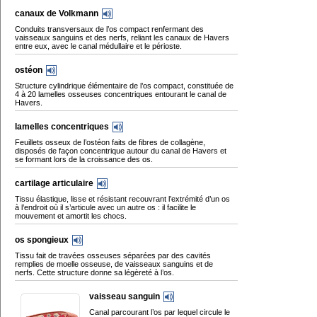
canaux de Volkmann
Conduits transversaux de l’os compact renfermant des
vaisseaux sanguins et des nerfs, reliant les canaux de Havers
entre eux, avec le canal médullaire et le périoste.
ostéon
Structure cylindrique élémentaire de l’os compact, constituée de
4 à 20 lamelles osseuses concentriques entourant le canal de
Havers.
lamelles concentriques
Feuillets osseux de l’ostéon faits de fibres de collagène,
disposés de façon concentrique autour du canal de Havers et
se formant lors de la croissance des os.
cartilage articulaire
Tissu élastique, lisse et résistant recouvrant l’extrémité d’un os
à l’endroit où il s’articule avec un autre os : il facilite le
mouvement et amortit les chocs.
os spongieux
Tissu fait de travées osseuses séparées par des cavités
remplies de moelle osseuse, de vaisseaux sanguins et de
nerfs. Cette structure donne sa légèreté à l’os.
vaisseau sanguin
Canal parcourant l’os par lequel circule le