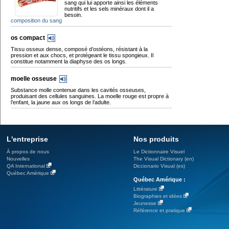
sang qui lui apporte ainsi les éléments
nutritifs et les sels minéraux dont il a
besoin.
composition du sang
os compact
Tissu osseux dense, composé d’ostéons, résistant à la
pression et aux chocs, et protégeant le tissu spongieux. Il
constitue notamment la diaphyse des os longs.
moelle osseuse
Substance molle contenue dans les cavités osseuses,
produisant des cellules sanguines. La moelle rouge est propre à
l’enfant, la jaune aux os longs de l’adulte.
L'entreprise
Nos produits
À propos de nous
Le Dictionnaire Visuel
Nouvelles
The Visual Dictionary (en)
QA International
Diccionario Visual (es)
Québec Amérique
Québec Amérique :
Littérature
Biographies et idées
Jeunesse
Référence et pratique