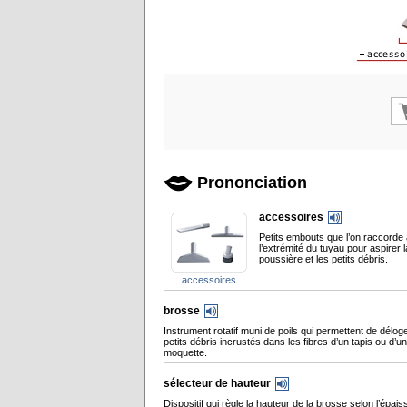
Prononciation
accessoires
Petits embouts que l’on raccorde
l’extrémité du tuyau pour aspirer l
poussière et les petits débris.
accessoires
brosse
Instrument rotatif muni de poils qui permettent de déloge
petits débris incrustés dans les fibres d’un tapis ou d’u
moquette.
sélecteur de hauteur
Dispositif qui règle la hauteur de la brosse selon l’épai