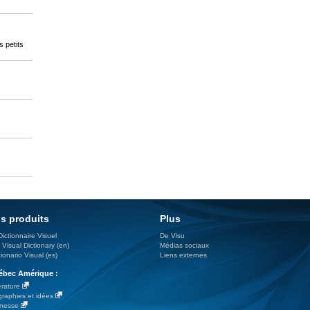
s petits
s produits
Plus
Dictionnaire Visuel
De Visu
 Visual Dictionary (en)
Médias sociaux
ionario Visual (es)
Liens externes
bec Amérique :
érature
graphies et idées
nesse