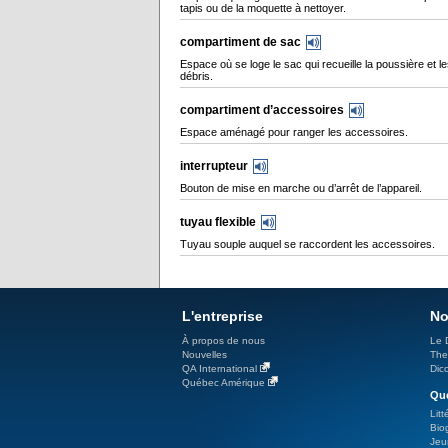
tapis ou de la moquette à nettoyer.
compartiment de sac
Espace où se loge le sac qui recueille la poussière et le
débris.
compartiment d’accessoires
Espace aménagé pour ranger les accessoires.
interrupteur
Bouton de mise en marche ou d’arrêt de l’appareil.
tuyau flexible
Tuyau souple auquel se raccordent les accessoires.
L'entreprise
No
À propos de nous
Le 
Nouvelles
The
QA International
Dicc
Québec Amérique
Qué
Litt
Bio
Jeu