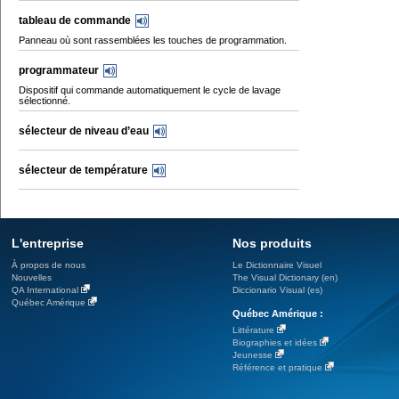
tableau de commande
Panneau où sont rassemblées les touches de programmation.
programmateur
Dispositif qui commande automatiquement le cycle de lavage
sélectionné.
sélecteur de niveau d’eau
sélecteur de température
L'entreprise
Nos produits
À propos de nous
Le Dictionnaire Visuel
Nouvelles
The Visual Dictionary (en)
QA International
Diccionario Visual (es)
Québec Amérique
Québec Amérique :
Littérature
Biographies et idées
Jeunesse
Référence et pratique