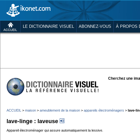
LE DICTIONNAIRE VISUEL
ABONNEZ-VOUS
À PROPOS 
Cherchez une ima
ACCUEIL
>
maison
>
ameublement de la maison
>
appareils électroménagers
>
lave-li
lave-linge : laveuse
Appareil électroménager qui assure automatiquement la lessive.