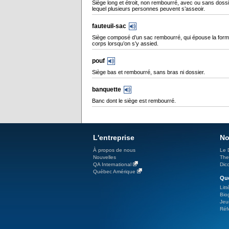
Siège long et étroit, non rembourré, avec ou sans dossi
lequel plusieurs personnes peuvent s’asseoir.
fauteuil-sac
Siège composé d’un sac rembourré, qui épouse la for
corps lorsqu’on s’y assied.
pouf
Siège bas et rembourré, sans bras ni dossier.
banquette
Banc dont le siège est rembourré.
L'entreprise
No
À propos de nous
Le 
Nouvelles
The
QA International
Dicc
Québec Amérique
Qué
Litt
Bio
Jeu
Réf