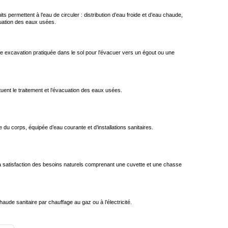
s permettent à l’eau de circuler : distribution d’eau froide et d’eau chaude,
cuation des eaux usées.
ne excavation pratiquée dans le sol pour l’évacuer vers un égout ou une
uent le traitement et l’évacuation des eaux usées.
 du corps, équipée d’eau courante et d’installations sanitaires.
r la satisfaction des besoins naturels comprenant une cuvette et une chasse
aude sanitaire par chauffage au gaz ou à l’électricité.