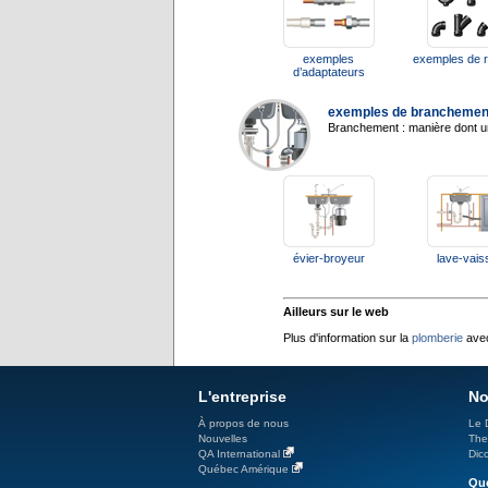
exemples
exemples de 
d’adaptateurs
exemples de branchemen
Branchement : manière dont un
évier-broyeur
lave-vaiss
Ailleurs sur le web
Plus d'information sur la
plomberie
avec
L'entreprise
No
À propos de nous
Le 
Nouvelles
The
QA International
Dicc
Québec Amérique
Qué