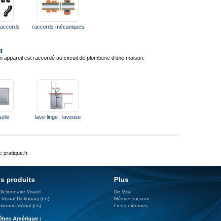
raccords
raccords mécaniques
t
 appareil est raccordé au circuit de plomberie d’une maison.
elle
lave-linge : laveuse
 pratique.fr.
s produits
Plus
Dictionnaire Visuel
De Visu
 Visual Dictionary (en)
Médias sociaux
ionario Visual (es)
Liens externes
bec Amérique :