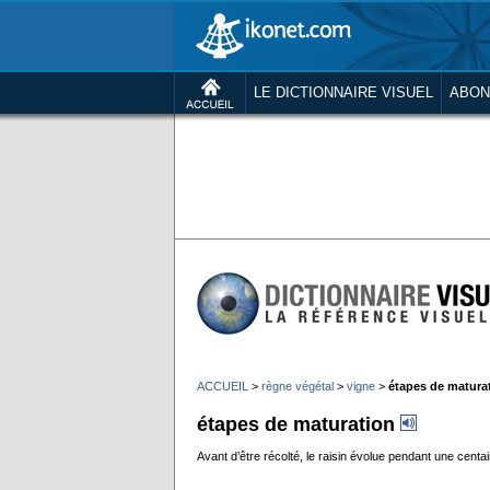
LE DICTIONNAIRE VISUEL
ABON
ACCUEIL
>
règne végétal
>
vigne
>
étapes de matura
étapes de maturation
Avant d’être récolté, le raisin évolue pendant une cent