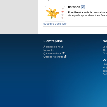
floraison
Première étape de la maturation 
de laquelle apparaissent les fleurs
structure d’une fleur
L'entreprise
No
À propos de nous
Le 
Nouvelles
The
QA International
Dicc
Québec Amérique
Qué
Litt
Bio
Jeu
Réf