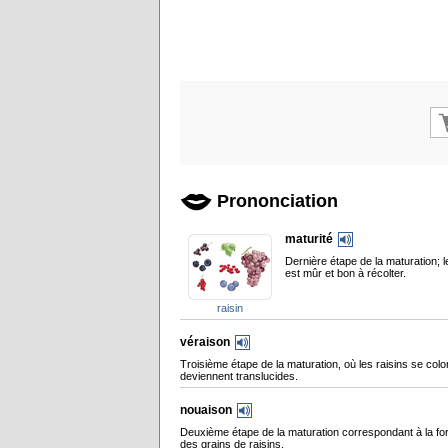
Prononciation
maturité
Dernière étape de la maturation; le
est mûr et bon à récolter.
raisin
véraison
Troisième étape de la maturation, où les raisins se colo
deviennent translucides.
nouaison
Deuxième étape de la maturation correspondant à la fo
des grains de raisins.