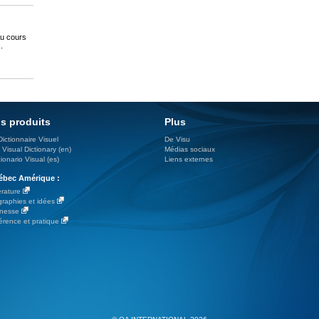
au cours
.
s produits
Plus
Dictionnaire Visuel
De Visu
 Visual Dictionary (en)
Médias sociaux
ionario Visual (es)
Liens externes
bec Amérique :
érature
graphies et idées
nesse
érence et pratique