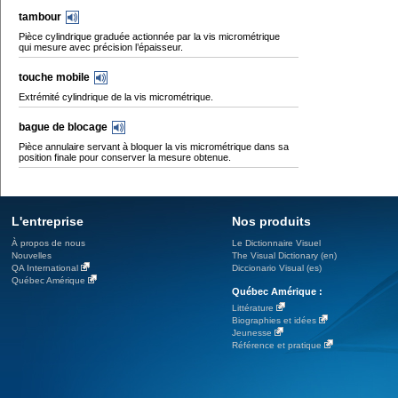
tambour
Pièce cylindrique graduée actionnée par la vis micrométrique
qui mesure avec précision l’épaisseur.
touche mobile
Extrémité cylindrique de la vis micrométrique.
bague de blocage
Pièce annulaire servant à bloquer la vis micrométrique dans sa
position finale pour conserver la mesure obtenue.
L'entreprise
Nos produits
À propos de nous
Le Dictionnaire Visuel
Nouvelles
The Visual Dictionary (en)
QA International
Diccionario Visual (es)
Québec Amérique
Québec Amérique :
Littérature
Biographies et idées
Jeunesse
Référence et pratique