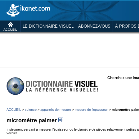
LE DICTIONNAIRE VISUEL
ABONNEZ-VOUS
À PROPOS 
Cherchez une ima
ACCUEIL
>
science
>
appareils de mesure
>
mesure de l’épaisseur
>
micromètre palm
micromètre palmer
Instrument servant à mesurer l’épaisseur ou le diamètre de pièces relativement petites 
vernier.