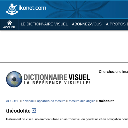
LE DICTIONNAIRE VISUEL
ABONNEZ-VOUS
À PROPOS 
Cherchez une ima
ACCUEIL
>
science
>
appareils de mesure
>
mesure des angles
>
théodolite
théodolite
Instrument de visée, notamment utilisé en astronomie, en géodésie et en navigation pour