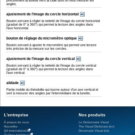
précisément la lunette vers la cible dont on veut mesurer les
angles.
ajustement de l’image du cercle horizontal
Bouton servant à régler la netteté de l’image du cercle horizontal
(gradué de 0° à 360°) qui permet la lecture des angles dans
l’axe horizontal.
bouton de réglage du micromètre optique
Bouton servant à ajuster le micromètre qui permet une lecture
très précise de la mesure sur les cercles.
ajustement de l’image du cercle vertical
Bouton servant à régler la netteté de l’image du cercle vertical
(gradué de 0° à 360°) qui permet la lecture des angles dans
l’axe vertical.
alidade
Partie mobile du théodolite qui tourne autour d’un axe vertical et
sert à mesurer des angles par l’intermédiaire de la lunette.
L'entreprise
Nos produits
À propos de nous
Le Dictionnaire Visuel
Nouvelles
The Visual Dictionary (en)
QA International
Diccionario Visual (es)
Québec Amérique