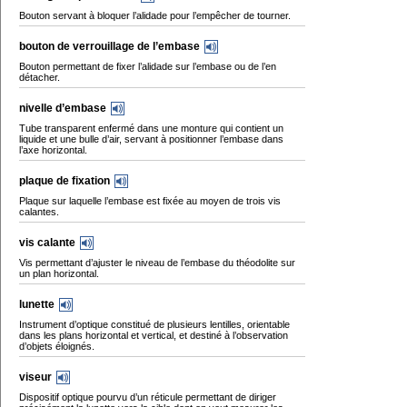
Bouton servant à bloquer l’alidade pour l’empêcher de tourner.
bouton de verrouillage de l’embase
Bouton permettant de fixer l’alidade sur l’embase ou de l’en
détacher.
nivelle d’embase
Tube transparent enfermé dans une monture qui contient un
liquide et une bulle d’air, servant à positionner l’embase dans
l’axe horizontal.
plaque de fixation
Plaque sur laquelle l’embase est fixée au moyen de trois vis
calantes.
vis calante
Vis permettant d’ajuster le niveau de l’embase du théodolite sur
un plan horizontal.
lunette
Instrument d’optique constitué de plusieurs lentilles, orientable
dans les plans horizontal et vertical, et destiné à l’observation
d’objets éloignés.
viseur
Dispositif optique pourvu d’un réticule permettant de diriger