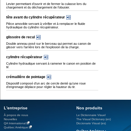
Levier permettant d’ouvrir et de fermer la culasse lors du
chargement et du déchargement de l’obusier.
tête avant du cylindre récupérateur
Pièce amovible servant à vérifier et à remplacer le fluide
hydraulique du cylindre récupérateur.
glissoire de recul
Double anneau posé sur le berceau qui permet au canon de
glisser vers l’arrière lors de l’explosion de la charge.
cylindre récupérateur
Cylindre hydraulique servant à ramener le canon en position de
tir.
crémaillère de pointage
Dispositif composé d’un arc de cercle denté qu’une roue
d’engrenage déplace pour régler la hauteur du tir.
L'entreprise
Nos produits
À propos de nous
Le Dictionnaire Visuel
Nouvelles
The Visual Dictionary (en)
QA International
Diccionario Visual (es)
Québec Amérique