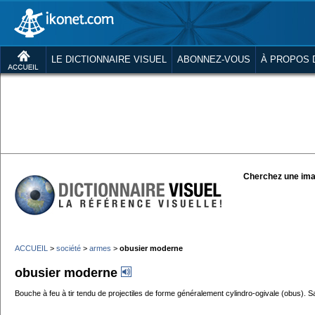
LE DICTIONNAIRE VISUEL
ABONNEZ-VOUS
À PROPOS 
Cherchez une ima
ACCUEIL
>
société
>
armes
>
obusier moderne
obusier moderne
Bouche à feu à tir tendu de projectiles de forme généralement cylindro-ogivale (obus). Sa 