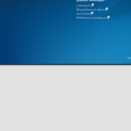
Québec Amérique :
Littérature
Biographies et idées
Jeunesse
Référence et pratique
© 