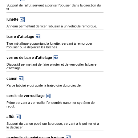
Support de l’affût servant à pointer l’obusier dans la direction du
tir.
lunette
Anneau permettant de fixer l’obusier à un véhicule remorque.
barre d’attelage
Tige métallique supportant la lunette, servant à remorquer
l’obusier ou à déplacer les bêches.
verrou de barre d’attelage
Dispositif permettant de faire pivoter et de verrouiller la barre
d’attelage.
canon
Partie tubulaire qui guide la trajectoire du projectile.
cercle de verrouillage
Pièce servant à verrouiller l’ensemble canon et système de
recul.
affût
Support du canon posé sur la crosse, servant à le pointer et à
le déplacer.
manivelle de pointage en hauteur