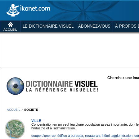
LE DICTIONNAIRE VISUEL
ABONNEZ-VOUS
À PROPOS 
Cherchez une ima
ACCUEIL
>
SOCIÉTÉ
VILLE
Concentration en un seul lieu d’une population assez importante, dont l
l’industrie et à l’administration.
coupe d’une rue
, édifice à bureaux
, restaurant
, hôtel
, agglomération
, ce