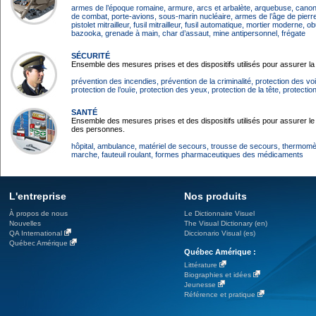
armes de l’époque romaine
, armure
, arcs et arbalète
, arquebuse
, canon
de combat
, porte-avions
, sous-marin nucléaire
, armes de l’âge de pierr
pistolet mitrailleur
, fusil mitrailleur
, fusil automatique
, mortier moderne
, o
bazooka
, grenade à main
, char d’assaut
, mine antipersonnel
, frégate
SÉCURITÉ
Ensemble des mesures prises et des dispositifs utilisés pour assurer la
prévention des incendies
, prévention de la criminalité
, protection des vo
protection de l’ouïe
, protection des yeux
, protection de la tête
, protectio
SANTÉ
Ensemble des mesures prises et des dispositifs utilisés pour assurer le
des personnes.
hôpital
, ambulance
, matériel de secours
, trousse de secours
, thermomè
marche
, fauteuil roulant
, formes pharmaceutiques des médicaments
L'entreprise
Nos produits
À propos de nous
Le Dictionnaire Visuel
Nouvelles
The Visual Dictionary (en)
QA International
Diccionario Visual (es)
Québec Amérique
Québec Amérique :
Littérature
Biographies et idées
Jeunesse
Référence et pratique