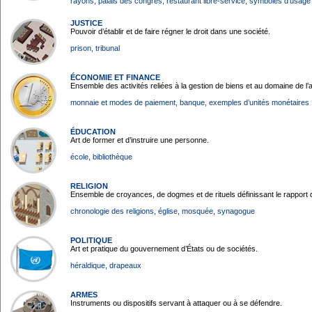
rayons
, palais des congrès
, restaurant libre-service
, symboles d’usage
JUSTICE
Pouvoir d’établir et de faire régner le droit dans une société.
prison
, tribunal
ÉCONOMIE ET FINANCE
Ensemble des activités reliées à la gestion de biens et au domaine de l’
monnaie et modes de paiement
, banque
, exemples d’unités monétaires
ÉDUCATION
Art de former et d’instruire une personne.
école
, bibliothèque
RELIGION
Ensemble de croyances, de dogmes et de rituels définissant le rapport d
chronologie des religions
, église
, mosquée
, synagogue
POLITIQUE
Art et pratique du gouvernement d’États ou de sociétés.
héraldique
, drapeaux
ARMES
Instruments ou dispositifs servant à attaquer ou à se défendre.