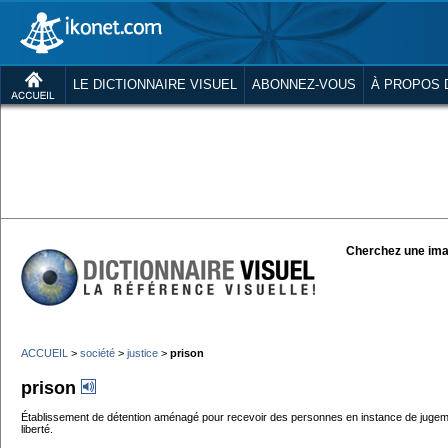
LE DICTIONNAIRE VISUEL
ABONNEZ-VOUS
À PROPOS 
Cherchez une ima
ACCUEIL
>
société
>
justice
>
prison
prison
Établissement de détention aménagé pour recevoir des personnes en instance de jugem
liberté.