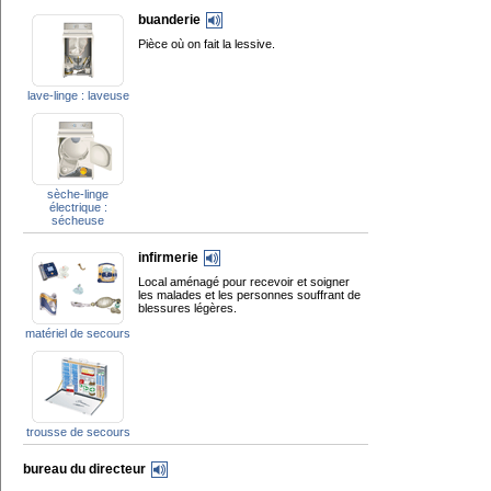
buanderie
Pièce où on fait la lessive.
lave-linge : laveuse
sèche-linge
électrique :
sécheuse
infirmerie
Local aménagé pour recevoir et soigner
les malades et les personnes souffrant de
blessures légères.
matériel de secours
trousse de secours
bureau du directeur