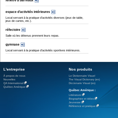
fenêtre à barreaux
espace d’activités intérieures
Local servant à la pratique d’activités diverses (jeux de table,
jeux de cartes, etc.).
réfectoire
Salle où les détenus prennent leurs repas.
gymnase
Local servant à la pratique d’activités sportives intérieures.
L'entreprise
Nos produits
À propos de nous
Le Dictionnaire Visuel
Nouvelles
The Visual Dictionary (en)
QA International
Diccionario Visual (es)
Québec Amérique
Québec Amérique :
Littérature
Biographies et idées
Jeunesse
Référence et pratique