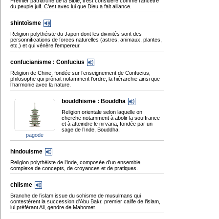
Premier patriarche de la Bible, il est considéré comme l’ancêtre
du peuple juif. C’est avec lui que Dieu a fait alliance.
shintoïsme
Religion polythéiste du Japon dont les divinités sont des
personnifications de forces naturelles (astres, animaux, plantes,
etc.) et qui vénère l’empereur.
confucianisme : Confucius
Religion de Chine, fondée sur l’enseignement de Confucius,
philosophe qui prônait notamment l’ordre, la hiérarchie ainsi que
l’harmonie avec la nature.
bouddhisme : Bouddha
Religion orientale selon laquelle on
cherche notamment à abolir la souffrance
et à atteindre le nirvana, fondée par un
sage de l’Inde, Bouddha.
pagode
hindouisme
Religion polythéiste de l’Inde, composée d’un ensemble
complexe de concepts, de croyances et de pratiques.
chiisme
Branche de l’islam issue du schisme de musulmans qui
contestèrent la succession d’Abu Bakr, premier calife de l’islam,
lui préférant Ali, gendre de Mahomet.