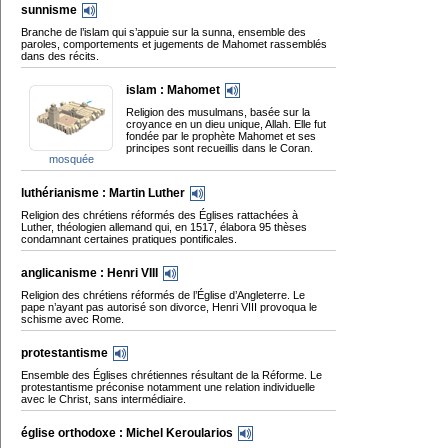
sunnisme
Branche de l’islam qui s’appuie sur la sunna, ensemble des
paroles, comportements et jugements de Mahomet rassemblés
dans des récits.
islam : Mahomet
Religion des musulmans, basée sur la
croyance en un dieu unique, Allah. Elle fut
fondée par le prophète Mahomet et ses
principes sont recueillis dans le Coran.
mosquée
luthérianisme : Martin Luther
Religion des chrétiens réformés des Églises rattachées à
Luther, théologien allemand qui, en 1517, élabora 95 thèses
condamnant certaines pratiques pontificales.
anglicanisme : Henri VIII
Religion des chrétiens réformés de l’Église d’Angleterre. Le
pape n’ayant pas autorisé son divorce, Henri VIII provoqua le
schisme avec Rome.
protestantisme
Ensemble des Églises chrétiennes résultant de la Réforme. Le
protestantisme préconise notamment une relation individuelle
avec le Christ, sans intermédiaire.
église orthodoxe : Michel Keroularios