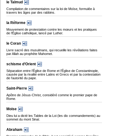
le Talmud
Compilation de commentaires sur la loi de Moïse, formulée à
travers les âges par des rabbins.
la Réforme
Mouvement de protestation contre les mœurs et les pratiques
de l’Église catholique, lancé par Luther.
le Coran
Livre sacré des musulmans, qui recueille les révélations faites
par Allah au prophète Mahomet.
schisme d’Orient
Séparation entre l’Église de Rome et l’Église de Constantinople,
causée par la rivalité entre Latins et Grecs et par la contestation
de l’autorité du pape.
Saint-Pierre
Apôtre de Jésus-Christ, considéré comme le premier pape de
Rome.
Moïse
Dieu lui a dicté les Tables de la Loi (les dix commandements) au
sommet du mont Sinaï.
Abraham