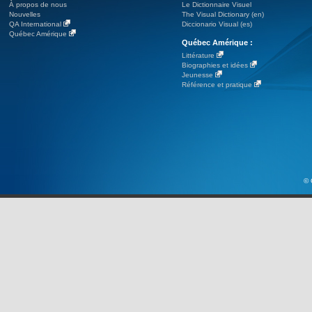
À propos de nous
Le Dictionnaire Visuel
Nouvelles
The Visual Dictionary (en)
QA International
Diccionario Visual (es)
Québec Amérique
Québec Amérique :
Littérature
Biographies et idées
Jeunesse
Référence et pratique
© 