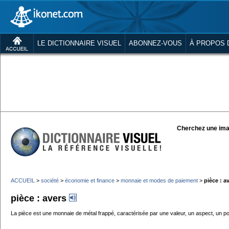
LE DICTIONNAIRE VISUEL
ABONNEZ-VOUS
À PROPOS 
Cherchez une ima
ACCUEIL
>
société
>
économie et finance
>
monnaie et modes de paiement
>
pièce : a
pièce : avers
La pièce est une monnaie de métal frappé, caractérisée par une valeur, un aspect, un poi