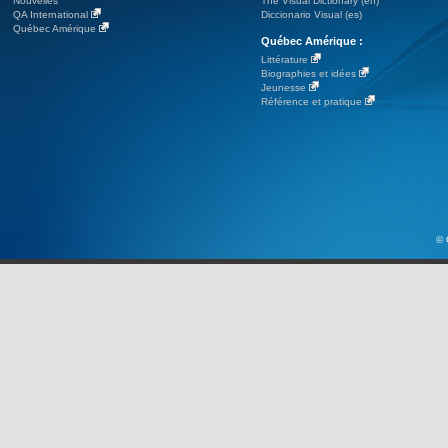
Nouvelles
The Visual Dictionary (en)
QA International
Diccionario Visual (es)
Québec Amérique
Québec Amérique :
Littérature
Biographies et idées
Jeunesse
Référence et pratique
© 