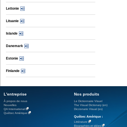
Lettonie
Lituanie
Islande
Danemark
Estonie
Finlande
L'entreprise
Nos produits
À propos de nous
Le Dictionnaire Visuel
Nouvelles
The Visual Dictionary (en)
QA International
Diccionario Visual (es)
Québec Amérique
Québec Amérique :
Littérature
Biographies et idées