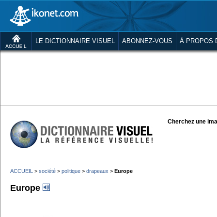
LE DICTIONNAIRE VISUEL
ABONNEZ-VOUS
À PROPOS 
Cherchez une ima
ACCUEIL
>
société
>
politique
>
drapeaux
>
Europe
Europe