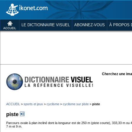
LE DICTIONNAIRE VISUEL
ABONNEZ-VOUS
À PROPOS 
Cherchez une ima
ACCUEIL
>
sports et jeux
>
cyclisme
>
cyclisme sur piste
>
piste
piste
Parcours ovale à plan incliné dont la longueur est de 250 m (piste courte), 333,33 m ou 4
7 m et 9 m.