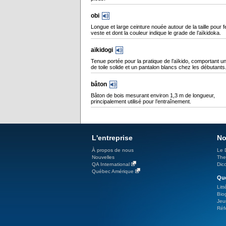
obi
Longue et large ceinture nouée autour de la taille pour f
veste et dont la couleur indique le grade de l’aïkidoka.
aïkidogi
Tenue portée pour la pratique de l’aïkido, comportant u
de toile solide et un pantalon blancs chez les débutants
bâton
Bâton de bois mesurant environ 1,3 m de longueur,
principalement utilisé pour l’entraînement.
L'entreprise
No
À propos de nous
Le 
Nouvelles
The
QA International
Dicc
Québec Amérique
Qué
Litt
Bio
Jeu
Réf