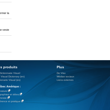
ermer la
ne veste
.
s produits
Plus
Dictionnaire Visuel
De Visu
 Visual Dictionary (en)
Médias sociaux
ionario Visual (es)
Liens externes
bec Amérique :
érature
graphies et idées
nesse
érence et pratique