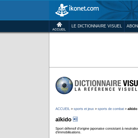
LE DICTIONNAIRE VISUEL
ABON
ACCUEIL
>
sports et jeux
>
sports de combat
>
aïkido
aïkido
Sport défensif d’origine japonaise consistant à neutral
d’immobilisations.