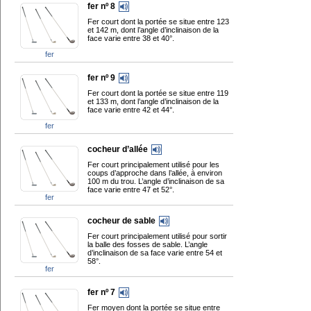
fer nº 8
Fer court dont la portée se situe entre 123
et 142 m, dont l’angle d’inclinaison de la
face varie entre 38 et 40°.
fer
fer nº 9
Fer court dont la portée se situe entre 119
et 133 m, dont l’angle d’inclinaison de la
face varie entre 42 et 44°.
fer
cocheur d’allée
Fer court principalement utilisé pour les
coups d’approche dans l’allée, à environ
100 m du trou. L’angle d’inclinaison de sa
face varie entre 47 et 52°.
fer
cocheur de sable
Fer court principalement utilisé pour sortir
la balle des fosses de sable. L’angle
d’inclinaison de sa face varie entre 54 et
58°.
fer
fer nº 7
Fer moyen dont la portée se situe entre