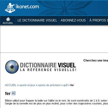
LE DICTIONNAIRE VISUEL
ABONNEZ-VOUS
À PROPOS 
Cherchez une ima
ACCUEIL
>
sports et jeux
>
sports de précision
>
golf
>
fer
fer
Bâton utilisé pour frapper la balle sur l’allée ou le vert. Ils sont numérotés de 1 à 9, sel
l’angle de la semelle est de plus en plus incliné, pour créer des trajectoires courbes, pl