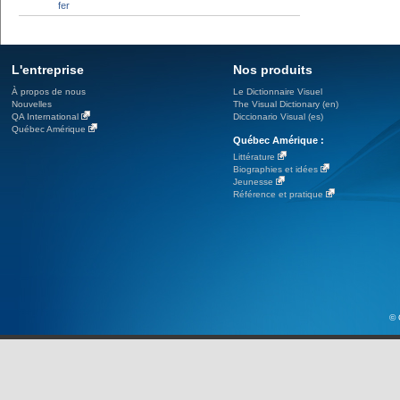
fer
L'entreprise
Nos produits
À propos de nous
Le Dictionnaire Visuel
Nouvelles
The Visual Dictionary (en)
QA International
Diccionario Visual (es)
Québec Amérique
Québec Amérique :
Littérature
Biographies et idées
Jeunesse
Référence et pratique
© 