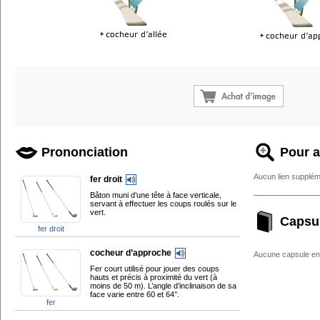
Prononciation
Pour a
Aucun lien supplém
fer droit
Bâton muni d’une tête à face verticale,
servant à effectuer les coups roulés sur le
vert.
Capsu
fer droit
cocheur d’approche
Aucune capsule enc
Fer court utilisé pour jouer des coups
hauts et précis à proximité du vert (à
moins de 50 m). L’angle d’inclinaison de sa
face varie entre 60 et 64°.
fer