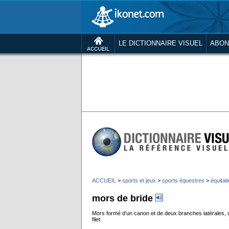
LE DICTIONNAIRE VISUEL
ABON
ACCUEIL
>
sports et jeux
>
sports équestres
>
équitat
mors de bride
Mors formé d’un canon et de deux branches latérales, qu
filet.