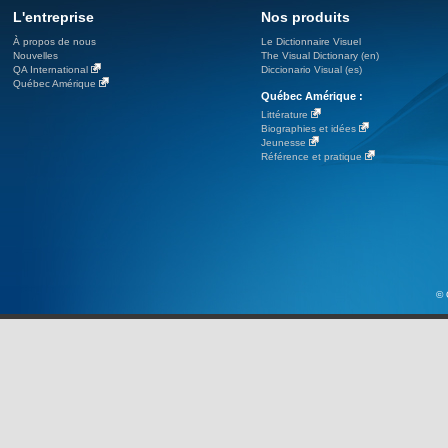
L'entreprise
Nos produits
À propos de nous
Le Dictionnaire Visuel
Nouvelles
The Visual Dictionary (en)
QA International
Diccionario Visual (es)
Québec Amérique
Québec Amérique :
Littérature
Biographies et idées
Jeunesse
Référence et pratique
© 