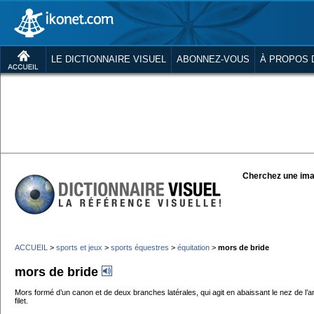
LE DICTIONNAIRE VISUEL
ABONNEZ-VOUS
À PROPOS 
Cherchez une ima
ACCUEIL
>
sports et jeux
>
sports équestres
>
équitation
>
mors de bride
mors de bride
Mors formé d’un canon et de deux branches latérales, qui agit en abaissant le nez de l’a
filet.