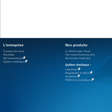
L'entreprise
Nos produits
À propos de nous
Le Dictionnaire Visuel
Nouvelles
The Visual Dictionary (en)
QA International
Diccionario Visual (es)
Québec Amérique
Québec Amérique :
Littérature
Biographies et idées
Jeunesse
Référence et pratique