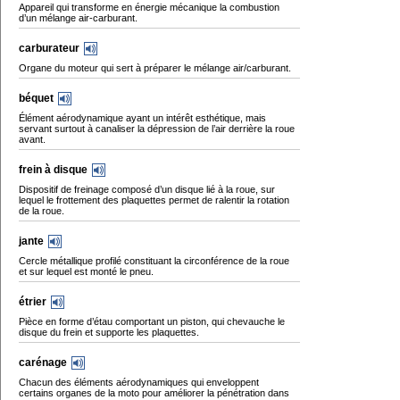
Appareil qui transforme en énergie mécanique la combustion
d’un mélange air-carburant.
carburateur
Organe du moteur qui sert à préparer le mélange air/carburant.
béquet
Élément aérodynamique ayant un intérêt esthétique, mais
servant surtout à canaliser la dépression de l’air derrière la roue
avant.
frein à disque
Dispositif de freinage composé d’un disque lié à la roue, sur
lequel le frottement des plaquettes permet de ralentir la rotation
de la roue.
jante
Cercle métallique profilé constituant la circonférence de la roue
et sur lequel est monté le pneu.
étrier
Pièce en forme d’étau comportant un piston, qui chevauche le
disque du frein et supporte les plaquettes.
carénage
Chacun des éléments aérodynamiques qui enveloppent
certains organes de la moto pour améliorer la pénétration dans