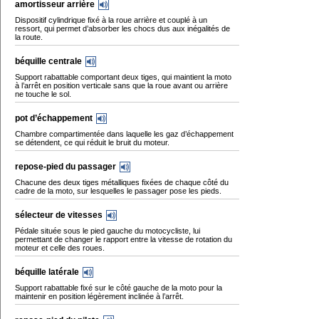
amortisseur arrière
Dispositif cylindrique fixé à la roue arrière et couplé à un
ressort, qui permet d’absorber les chocs dus aux inégalités de
la route.
béquille centrale
Support rabattable comportant deux tiges, qui maintient la moto
à l’arrêt en position verticale sans que la roue avant ou arrière
ne touche le sol.
pot d’échappement
Chambre compartimentée dans laquelle les gaz d’échappement
se détendent, ce qui réduit le bruit du moteur.
repose-pied du passager
Chacune des deux tiges métalliques fixées de chaque côté du
cadre de la moto, sur lesquelles le passager pose les pieds.
sélecteur de vitesses
Pédale située sous le pied gauche du motocycliste, lui
permettant de changer le rapport entre la vitesse de rotation du
moteur et celle des roues.
béquille latérale
Support rabattable fixé sur le côté gauche de la moto pour la
maintenir en position légèrement inclinée à l’arrêt.