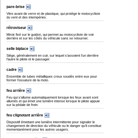
pare-brise
Vitre avant de verre et de plastique, qui protège le motocycliste
du vent et des intempéries.
rétroviseur
Miroir fixé sur le guidon, qui permet au motocycliste de voir
derrière et sur les côtés du véhicule sans se retourner.
selle biplace
Siège, généralement en cuir, sur lequel s’assoient l’un derrière
l’autre le pilote et le passager.
cadre
Ensemble de tubes métalliques creux soudés entre eux pour
former l’ossature de la moto.
feu arrière
Feu qui s’allume automatiquement lorsque les feux avant sont
allumés et qui émet une lumière intense lorsque le pilote appuie
sur la pédale de frein.
feu clignotant arrière
Dispositif émettant une lumière intermittente pour signaler le
changement de direction du véhicule ou le danger qu’il constitue
momentanément pour les autres usagers.