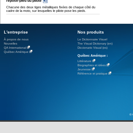
repose-pied du pilote
Chacune des deux tiges métalliques fixées de chaque côté du
cadre de la moto, sur lesquelles le pilote pose les pieds.
L'entreprise
Nos produits
À propos de nous
Le Dictionnaire Visuel
Nouvelles
The Visual Dictionary (en)
QA International
Diccionario Visual (es)
Québec Amérique
Québec Amérique :
Littérature
Biographies et idées
Jeunesse
Référence et pratique
© 