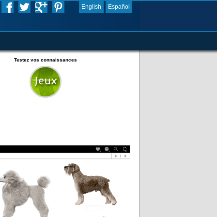
English
Español
Testez vos connaissances