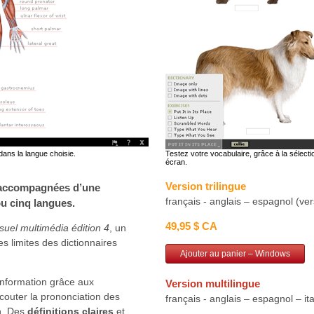
ans la langue choisie.
Testez votre vocabulaire, grâce à la sélec
écran.
Version trilingue
s accompagnées d’une
français - anglais – espagnol (ve
ou cinq langues.
49,95 $ CA
suel multimédia édition 4
, un
s limites des dictionnaires
Ajouter au panier – Windows
nformation grâce aux
Version multilingue
couter la prononciation des
français - anglais – espagnol – it
on. Des
définitions claires
et