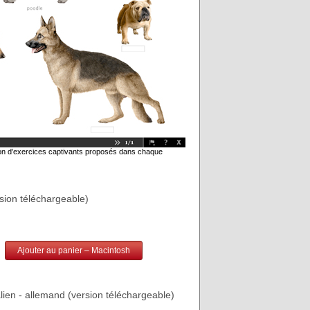
tion d’exercices captivants proposés dans chaque
rsion téléchargeable)
Ajouter au panier – Macintosh
alien - allemand (version téléchargeable)