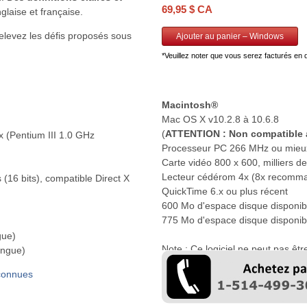
69,95 $ CA
laise et française.
elevez les défis proposés sous
Ajouter au panier – Windows
*Veuillez noter que vous serez facturés en 
Macintosh®
Mac OS X v10.2.8 à 10.6.8
(
ATTENTION : Non compatible 
 (Pentium III 1.0 GHz
Processeur PC 266 MHz ou mie
Carte vidéo 800 x 600, milliers d
Lecteur cédérom 4x (8x recomm
 (16 bits), compatible Direct X
QuickTime 6.x ou plus récent
600 Mo d'espace disque disponibl
775 Mo d'espace disque disponibl
gue)
Note : Ce logiciel ne peut pas être
ingue)
système de fichiers sensible à la
 connues