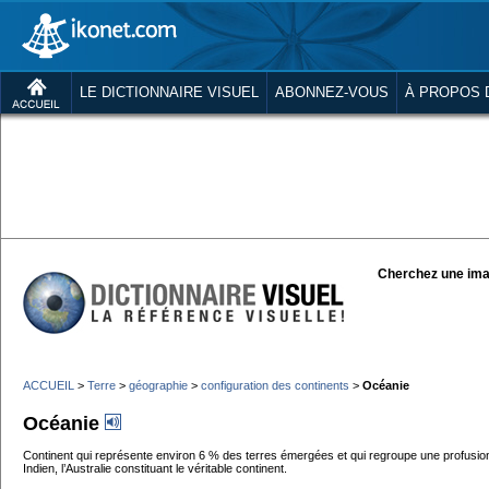
LE DICTIONNAIRE VISUEL
ABONNEZ-VOUS
À PROPOS 
Cherchez une ima
ACCUEIL
>
Terre
>
géographie
>
configuration des continents
>
Océanie
Océanie
Continent qui représente environ 6 % des terres émergées et qui regroupe une profusion d
Indien, l’Australie constituant le véritable continent.