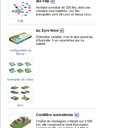
îles Fidji
Archipel constitué de 326 îles, dont une
centaine sont habitées. Les îles
principales sont Viti Levu et Vanua Levu.
Fidji
lac Eyre Nord
D’étendue variable, il est le plus grand lac
d’Australie. Il se caractérise par sa
salinité.
configuration du
littoral
exemples de côtes
lacs
Cordillère australienne
Chaîne de montagnes s’étirant sur 3 500
km; elle comprend le mont Kosciusko,