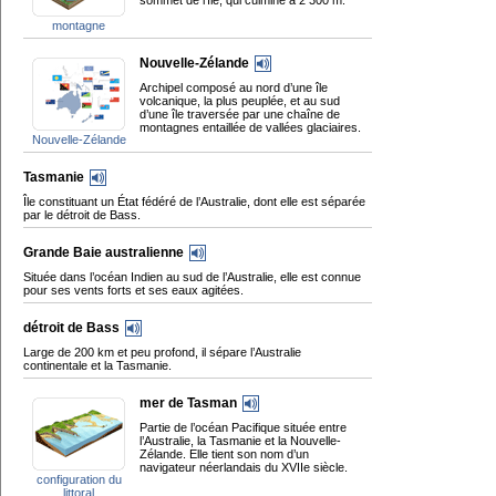
sommet de l’île, qui culmine à 2 300 m.
montagne
Nouvelle-Zélande
Archipel composé au nord d’une île
volcanique, la plus peuplée, et au sud
d’une île traversée par une chaîne de
montagnes entaillée de vallées glaciaires.
Nouvelle-Zélande
Tasmanie
Île constituant un État fédéré de l’Australie, dont elle est séparée
par le détroit de Bass.
Grande Baie australienne
Située dans l’océan Indien au sud de l’Australie, elle est connue
pour ses vents forts et ses eaux agitées.
détroit de Bass
Large de 200 km et peu profond, il sépare l’Australie
continentale et la Tasmanie.
mer de Tasman
Partie de l’océan Pacifique située entre
l’Australie, la Tasmanie et la Nouvelle-
Zélande. Elle tient son nom d’un
navigateur néerlandais du XVIIe siècle.
configuration du
littoral