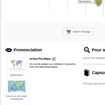
Prononciation
Pour a
Aucun lien supplém
océan Pacifique
Du cercle polaire au continent, il prend le
nom d’océan Antarctique.
Capsu
planisphère
Aucune capsule enc
fosses et dorsales
océaniques