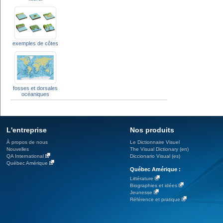
exemples de côtes
fosses et dorsales
océaniques
L'entreprise
Nos produits
À propos de nous
Le Dictionnaire Visuel
Nouvelles
The Visual Dictionary (en)
QA International
Diccionario Visual (es)
Québec Amérique
Québec Amérique :
Littérature
Biographies et idées
Jeunesse
Référence et pratique