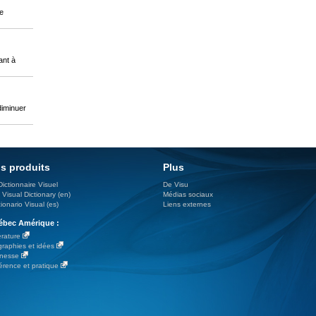
de
ant à
diminuer
s produits
Plus
Dictionnaire Visuel
De Visu
 Visual Dictionary (en)
Médias sociaux
ionario Visual (es)
Liens externes
bec Amérique :
érature
graphies et idées
nesse
érence et pratique