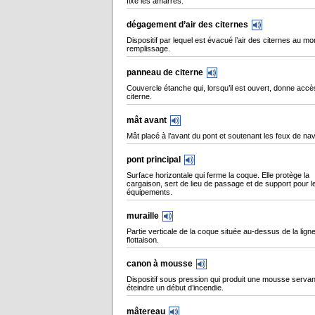
fixe les amarres.
dégagement d’air des citernes
Dispositif par lequel est évacué l’air des citernes au m
remplissage.
panneau de citerne
Couvercle étanche qui, lorsqu’il est ouvert, donne accè
citerne.
mât avant
Mât placé à l’avant du pont et soutenant les feux de nav
pont principal
Surface horizontale qui ferme la coque. Elle protège la
cargaison, sert de lieu de passage et de support pour l
équipements.
muraille
Partie verticale de la coque située au-dessus de la lign
flottaison.
canon à mousse
Dispositif sous pression qui produit une mousse servan
éteindre un début d’incendie.
mâtereau