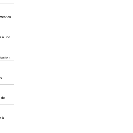
oment du
s à une
igation.
es
e de
t à