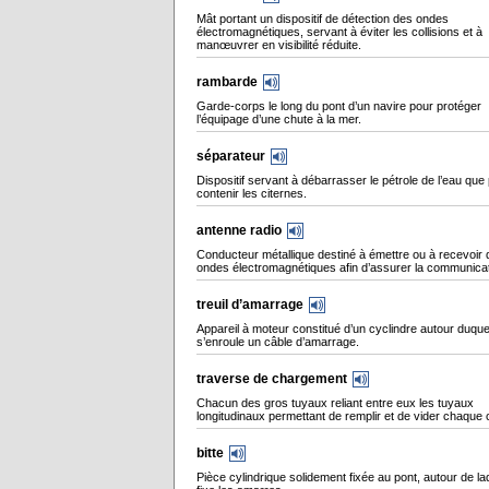
Mât portant un dispositif de détection des ondes
électromagnétiques, servant à éviter les collisions et à
manœuvrer en visibilité réduite.
rambarde
Garde-corps le long du pont d’un navire pour protéger
l’équipage d’une chute à la mer.
séparateur
Dispositif servant à débarrasser le pétrole de l’eau que
contenir les citernes.
antenne radio
Conducteur métallique destiné à émettre ou à recevoir
ondes électromagnétiques afin d’assurer la communicat
treuil d’amarrage
Appareil à moteur constitué d’un cyclindre autour duque
s’enroule un câble d’amarrage.
traverse de chargement
Chacun des gros tuyaux reliant entre eux les tuyaux
longitudinaux permettant de remplir et de vider chaque c
bitte
Pièce cylindrique solidement fixée au pont, autour de la