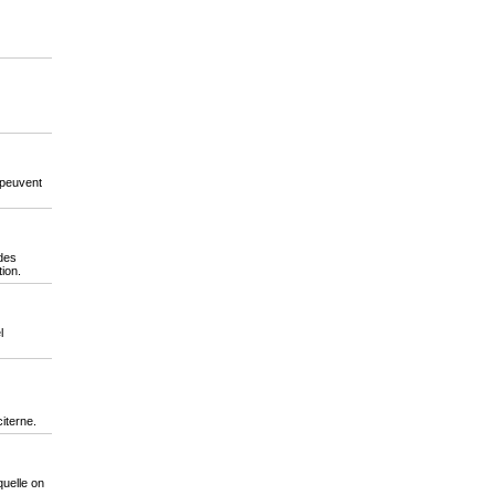
 peuvent
 des
ion.
l
iterne.
quelle on