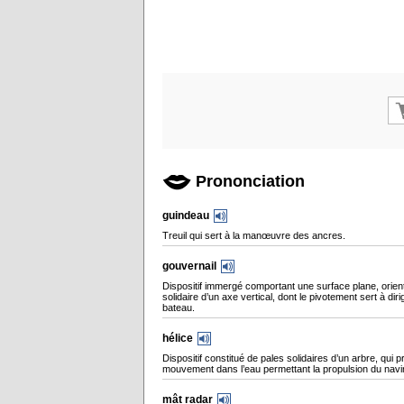
Prononciation
guindeau
Treuil qui sert à la manœuvre des ancres.
gouvernail
Dispositif immergé comportant une surface plane, orien
solidaire d’un axe vertical, dont le pivotement sert à diri
bateau.
hélice
Dispositif constitué de pales solidaires d’un arbre, qui p
mouvement dans l’eau permettant la propulsion du navi
mât radar