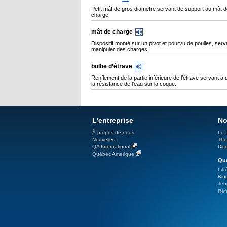
Petit mât de gros diamètre servant de support au mât 
charge.
mât de charge
Dispositif monté sur un pivot et pourvu de poulies, serv
manipuler des charges.
bulbe d’étrave
Renflement de la partie inférieure de l’étrave servant à 
la résistance de l’eau sur la coque.
L'entreprise
No
À propos de nous
Le 
Nouvelles
The
QA International
Dicc
Québec Amérique
Qué
Litt
Bio
Jeu
Réf