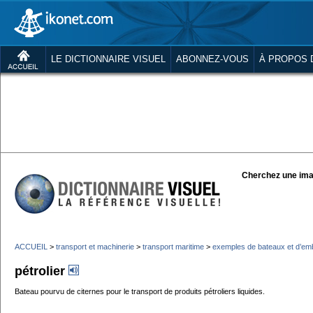
LE DICTIONNAIRE VISUEL
ABONNEZ-VOUS
À PROPOS 
Cherchez une ima
ACCUEIL
>
transport et machinerie
>
transport maritime
>
exemples de bateaux et d’em
pétrolier
Bateau pourvu de citernes pour le transport de produits pétroliers liquides.