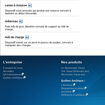
canon à mousse
Dispositif sous pression qui produit une mousse servant à
éteindre un début d’incendie.
mâtereau
Petit mât de gros diamètre servant de support au mât de
charge.
mât de charge
Dispositif monté sur un pivot et pourvu de poulies, servant à
manipuler des charges.
L'entreprise
Nos produits
À propos de nous
Le Dictionnaire Visuel
Nouvelles
The Visual Dictionary (en)
QA International
Diccionario Visual (es)
Québec Amérique
Québec Amérique :
Littérature
Biographies et idées
Jeunesse
Référence et pratique