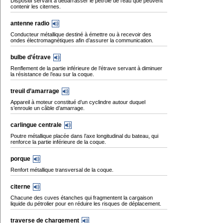
Dispositif servant à débarrasser le pétrole de l’eau que peuvent
contenir les citernes.
antenne radio
Conducteur métallique destiné à émettre ou à recevoir des
ondes électromagnétiques afin d’assurer la communication.
bulbe d’étrave
Renflement de la partie inférieure de l’étrave servant à diminuer
la résistance de l’eau sur la coque.
treuil d’amarrage
Appareil à moteur constitué d’un cyclindre autour duquel
s’enroule un câble d’amarrage.
carlingue centrale
Poutre métallique placée dans l’axe longitudinal du bateau, qui
renforce la partie inférieure de la coque.
porque
Renfort métallique transversal de la coque.
citerne
Chacune des cuves étanches qui fragmentent la cargaison
liquide du pétrolier pour en réduire les risques de déplacement.
traverse de chargement