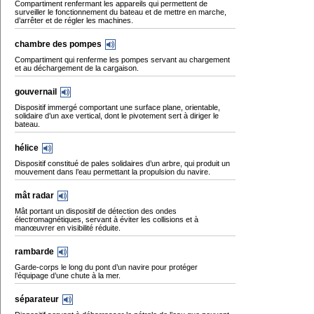
Compartiment renfermant les appareils qui permettent de
surveiller le fonctionnement du bateau et de mettre en marche,
d’arrêter et de régler les machines.
chambre des pompes
Compartiment qui renferme les pompes servant au chargement
et au déchargement de la cargaison.
gouvernail
Dispositif immergé comportant une surface plane, orientable,
solidaire d’un axe vertical, dont le pivotement sert à diriger le
bateau.
hélice
Dispositif constitué de pales solidaires d’un arbre, qui produit un
mouvement dans l’eau permettant la propulsion du navire.
mât radar
Mât portant un dispositif de détection des ondes
électromagnétiques, servant à éviter les collisions et à
manœuvrer en visibilité réduite.
rambarde
Garde-corps le long du pont d’un navire pour protéger
l’équipage d’une chute à la mer.
séparateur