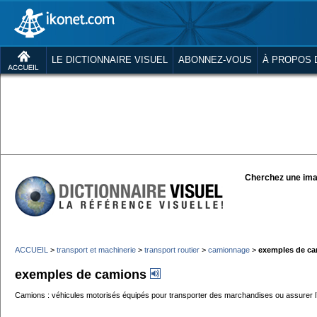
LE DICTIONNAIRE VISUEL
ABONNEZ-VOUS
À PROPOS 
Cherchez une ima
ACCUEIL
>
transport et machinerie
>
transport routier
>
camionnage
>
exemples de c
exemples de camions
Camions : véhicules motorisés équipés pour transporter des marchandises ou assurer l’en