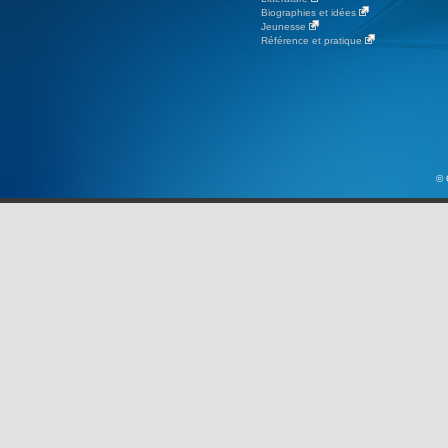
Biographies et idées
Jeunesse
Référence et pratique
© 