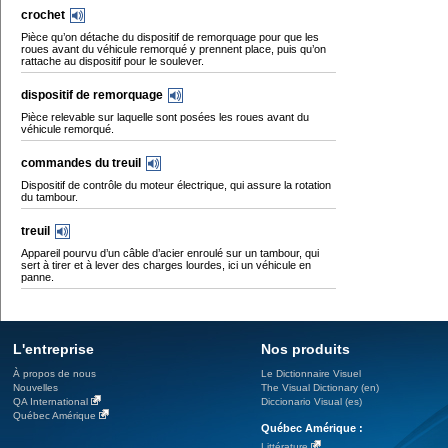
crochet
Pièce qu’on détache du dispositif de remorquage pour que les
roues avant du véhicule remorqué y prennent place, puis qu’on
rattache au dispositif pour le soulever.
dispositif de remorquage
Pièce relevable sur laquelle sont posées les roues avant du
véhicule remorqué.
commandes du treuil
Dispositif de contrôle du moteur électrique, qui assure la rotation
du tambour.
treuil
Appareil pourvu d’un câble d’acier enroulé sur un tambour, qui
sert à tirer et à lever des charges lourdes, ici un véhicule en
panne.
L'entreprise
Nos produits
À propos de nous
Le Dictionnaire Visuel
Nouvelles
The Visual Dictionary (en)
QA International
Diccionario Visual (es)
Québec Amérique
Québec Amérique :
Littérature