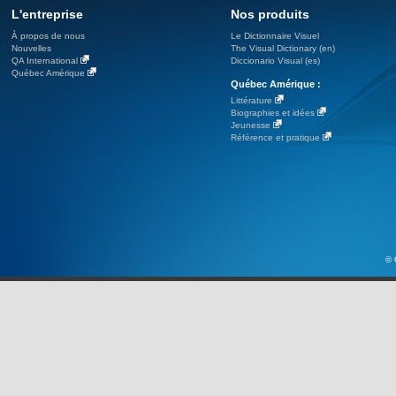
L'entreprise
Nos produits
À propos de nous
Le Dictionnaire Visuel
Nouvelles
The Visual Dictionary (en)
QA International
Diccionario Visual (es)
Québec Amérique
Québec Amérique :
Littérature
Biographies et idées
Jeunesse
Référence et pratique
© 