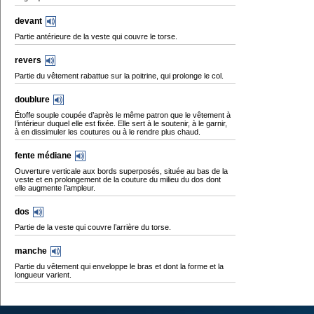
devant
Partie antérieure de la veste qui couvre le torse.
revers
Partie du vêtement rabattue sur la poitrine, qui prolonge le col.
doublure
Étoffe souple coupée d’après le même patron que le vêtement à
l’intérieur duquel elle est fixée. Elle sert à le soutenir, à le garnir,
à en dissimuler les coutures ou à le rendre plus chaud.
fente médiane
Ouverture verticale aux bords superposés, située au bas de la
veste et en prolongement de la couture du milieu du dos dont
elle augmente l’ampleur.
dos
Partie de la veste qui couvre l’arrière du torse.
manche
Partie du vêtement qui enveloppe le bras et dont la forme et la
longueur varient.