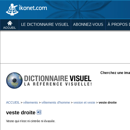
LE DICTIONNAIRE VISUEL
ABONNEZ-VOUS
À PROPOS 
Cherchez une ima
ACCUEIL
>
vêtements
>
vêtements d’homme
>
veston et veste
>
veste droite
veste droite
Veste qui n’est ni cintrée ni évasée.