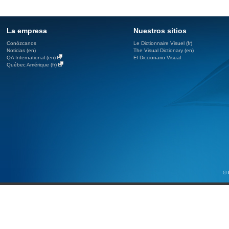
La empresa
Nuestros sitios
Conózcanos
Le Dictionnaire Visuel (fr)
Noticias (en)
The Visual Dictionary (en)
QA International (en)
El Diccionario Visual
Québec Amérique (fr)
© 