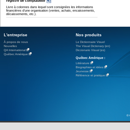
registre de comptabilité
Livre à colonnes dans lequel sont consignées les informations
financières d’une organisation (ventes, achats, encaissements,
décaissements, etc.).
L'entreprise
Nos produits
À propos de nous
Le Dictionnaire Visuel
Nouvelles
The Visual Dictionary (en)
QA International
Diccionario Visual (es)
Québec Amérique
Québec Amérique :
Littérature
Biographies et idées
Jeunesse
Référence et pratique
© 