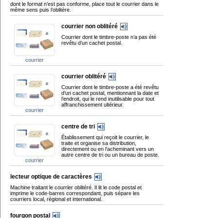
dont le format n’est pas conforme, place tout le courrier dans le
même sens puis l’oblitère.
courrier non oblitéré
Courrier dont le timbre-poste n’a pas été
revêtu d’un cachet postal.
courrier
courrier oblitéré
Courrier dont le timbre-poste a été revêtu
d’un cachet postal, mentionnant la date et
l’endroit, qui le rend inutilisable pour tout
affranchissement ultérieur.
courrier
centre de tri
Établissement qui reçoit le courrier, le
traite et organise sa distribution,
directement ou en l’acheminant vers un
autre centre de tri ou un bureau de poste.
courrier
lecteur optique de caractères
Machine traitant le courrier oblitéré. Il lit le code postal et
imprime le code-barres correspondant, puis sépare les
courriers local, régional et international.
fourgon postal