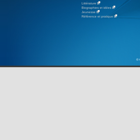
Littérature
Biographies et idées
Jeunesse
Référence et pratique
© 