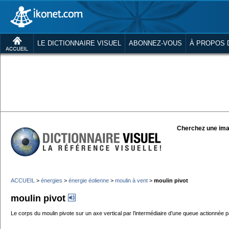
LE DICTIONNAIRE VISUEL
ABONNEZ-VOUS
À PROPOS 
Cherchez une ima
ACCUEIL
>
énergies
>
énergie éolienne
>
moulin à vent
>
moulin pivot
moulin pivot
Le corps du moulin pivote sur un axe vertical par l’intermédiaire d’une queue actionnée p