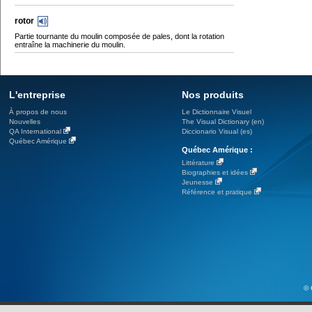
rotor
Partie tournante du moulin composée de pales, dont la rotation
entraîne la machinerie du moulin.
L'entreprise
Nos produits
À propos de nous
Le Dictionnaire Visuel
Nouvelles
The Visual Dictionary (en)
QA International
Diccionario Visual (es)
Québec Amérique
Québec Amérique :
Littérature
Biographies et idées
Jeunesse
Référence et pratique
© 