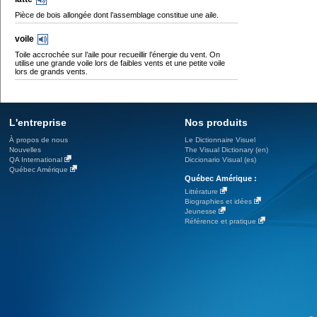
Pièce de bois allongée dont l’assemblage constitue une aile.
voile
Toile accrochée sur l’aile pour recueillir l’énergie du vent. On
utilise une grande voile lors de faibles vents et une petite voile
lors de grands vents.
L'entreprise
Nos produits
À propos de nous
Le Dictionnaire Visuel
Nouvelles
The Visual Dictionary (en)
QA International
Diccionario Visual (es)
Québec Amérique
Québec Amérique :
Littérature
Biographies et idées
Jeunesse
Référence et pratique