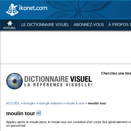
LE DICTIONNAIRE VISUEL
ABONNEZ-VOUS
À PROPOS 
Cherchez une ima
ACCUEIL
>
énergies
>
énergie éolienne
>
moulin à vent
>
moulin tour
moulin tour
Apparu après le moulin pivot, le moulin tour est constitué d’un corps fixe généralement circ
un gouvernail.