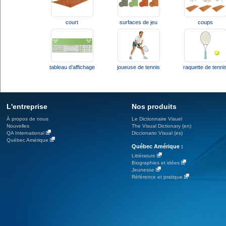
court
surfaces de jeu
coups
tableau d’affichage
joueuse de tennis
raquette de tenni
L'entreprise
Nos produits
À propos de nous
Le Dictionnaire Visuel
Nouvelles
The Visual Dictionary (en)
QA International
Diccionario Visual (es)
Québec Amérique
Québec Amérique :
Littérature
Biographies et idées
Jeunesse
Référence et pratique