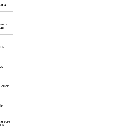
et la
 reçu
faute
Elle
des
terrain
le.
s’assure
eux.