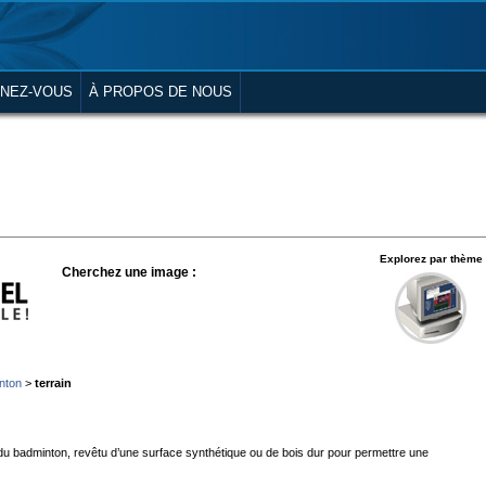
NEZ-VOUS
À PROPOS DE NOUS
Explorez par thème
Cherchez une image :
nton
>
terrain
du badminton, revêtu d’une surface synthétique ou de bois dur pour permettre une