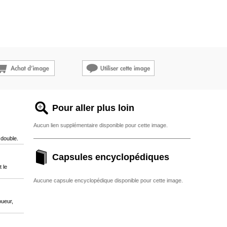
Pour aller plus loin
Aucun lien supplémentaire disponible pour cette image.
 double.
Capsules encyclopédiques
t le
Aucune capsule encyclopédique disponible pour cette image.
oueur,