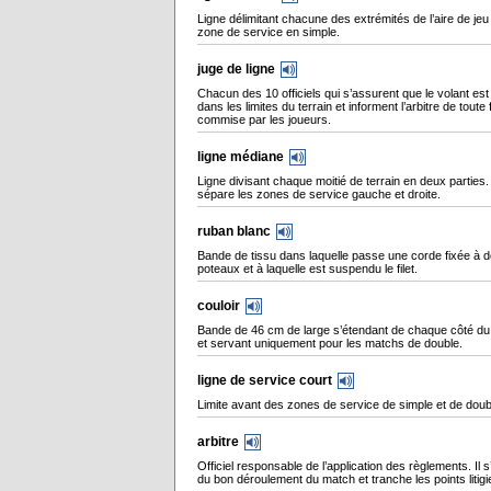
Ligne délimitant chacune des extrémités de l’aire de jeu 
zone de service en simple.
juge de ligne
Chacun des 10 officiels qui s’assurent que le volant est
dans les limites du terrain et informent l’arbitre de toute 
commise par les joueurs.
ligne médiane
Ligne divisant chaque moitié de terrain en deux parties. 
sépare les zones de service gauche et droite.
ruban blanc
Bande de tissu dans laquelle passe une corde fixée à 
poteaux et à laquelle est suspendu le filet.
couloir
Bande de 46 cm de large s’étendant de chaque côté du 
et servant uniquement pour les matchs de double.
ligne de service court
Limite avant des zones de service de simple et de doub
arbitre
Officiel responsable de l’application des règlements. Il 
du bon déroulement du match et tranche les points litigi