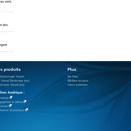
 au vent;
nt des
ngent
s produits
Plus
Dictionnaire Visuel
De Visu
 Visual Dictionary (en)
Médias sociaux
ionario Visual (es)
Liens externes
bec Amérique :
érature
graphies et idées
nesse
érence et pratique