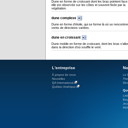
Dune en forme de croissant dont les bras pointent face
elle est observée sur les côtes et souvent fixée par la
végétation.
dune complexe
Dune en forme d’étoile, qui se forme là où se rencontre
vents de directions variées.
dune en croissant
Dune mobile en forme de croissant, dont les bras s’allo
dans la direction d’où souffle le vent.
L'entreprise
No
À propos de nous
Le 
Nouvelles
The
QA International
Dicc
Québec Amérique
Qué
Litt
Bio
Jeu
Réf