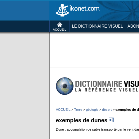
LE DICTIONNAIRE VISUEL
ABON
ACCUEIL
>
Terre
>
géologie
>
désert
>
exemples de 
exemples de dunes
Dune : accumulation de sable transporté par le vent dans