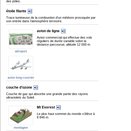
des pôles.
étoile filante
Trace lumineuse de la combustion d’un météore provoquée par
son entrée dans l’atmosphère terrestre.
avion de ligne
Avion commercial qui effectue des vols
réguliers de durée variable selon la
distance parcourue; altitude 12 000 m.
aéroport
avion long-courrier
couche d’ozone
Couche de gaz qui absorbe une grande partie des rayons
ultraviolets du Soleil.
Mt Everest
Le plus haut sommet du monde s’élève à
8 846 m.
montagne