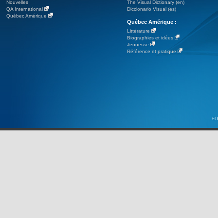
Nouvelles
The Visual Dictionary (en)
QA International
Diccionario Visual (es)
Québec Amérique
Québec Amérique :
Littérature
Biographies et idées
Jeunesse
Référence et pratique
© 