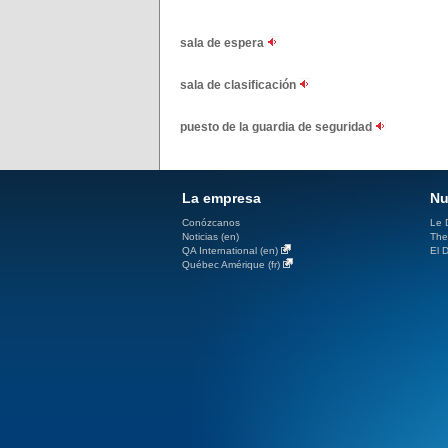
sala de espera
sala de clasificación
puesto de la guardia de seguridad
La empresa
Nu
Conózcanos
Le D
Noticias (en)
The
QA International (en)
El D
Québec Amérique (fr)