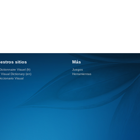
estros sitios
Más
ictionnaire Visuel (fr)
Juegos
 Visual Dictionary (en)
Herramientas
iccionario Visual