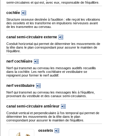
semi-circulaires et qui est, avec eux, responsable de l’équilibre.
cochlée
Structure osseuse destinée à l’audition : elle reçoit les vibrations
des osselets et les transforme en impulsions nerveuses avant
de les transmettre au cerveau.
canal semi-circulaire externe
Conduit horizontal qui permet de déterminer les mouvements de
la tête dans le plan correspondant pour assurer le maintien de
l’équilibre.
nerf cochléaire
Nerf qui transmet au cerveau les messages auditifs recueillis
dans la cochlée. Les nerfs cochléaire et vestibulaire se
rejoignent pour former le nerf auditif.
nerf vestibulaire
Nerf qui transmet au cerveau les messages liés à l’équilibre,
provenant du vestibule et des canaux semi-circulaires.
canal semi-circulaire antérieur
Conduit vertical et perpendiculaire à l’os temporal qui permet de
déterminer les mouvements de la tête dans le plan
correspondant pour assurer le maintien de l’équilibre.
osselets