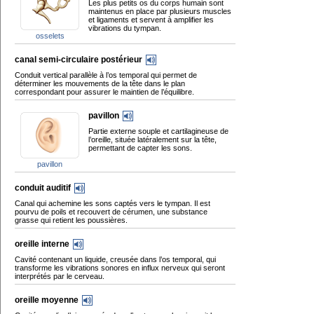
Les plus petits os du corps humain sont
maintenus en place par plusieurs muscles
et ligaments et servent à amplifier les
vibrations du tympan.
osselets
canal semi-circulaire postérieur
Conduit vertical parallèle à l’os temporal qui permet de
déterminer les mouvements de la tête dans le plan
correspondant pour assurer le maintien de l’équilibre.
pavillon
Partie externe souple et cartilagineuse de
l’oreille, située latéralement sur la tête,
permettant de capter les sons.
pavillon
conduit auditif
Canal qui achemine les sons captés vers le tympan. Il est
pourvu de poils et recouvert de cérumen, une substance
grasse qui retient les poussières.
oreille interne
Cavité contenant un liquide, creusée dans l’os temporal, qui
transforme les vibrations sonores en influx nerveux qui seront
interprétés par le cerveau.
oreille moyenne