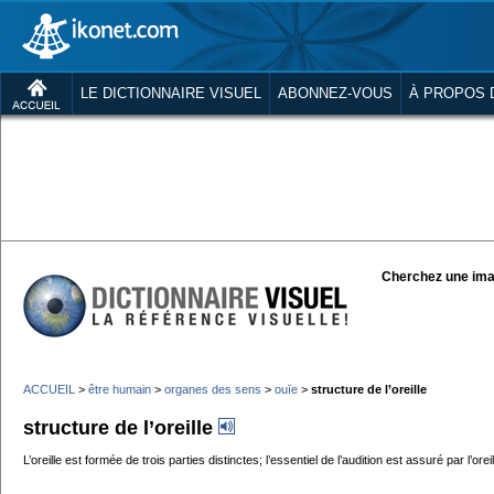
LE DICTIONNAIRE VISUEL
ABONNEZ-VOUS
À PROPOS 
Cherchez une ima
ACCUEIL
>
être humain
>
organes des sens
>
ouïe
>
structure de l’oreille
structure de l’oreille
L’oreille est formée de trois parties distinctes; l’essentiel de l’audition est assuré par l’or