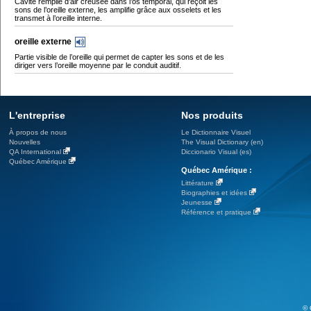
Cavité remplie d’air creusée dans l’os temporal, qui reçoit les
sons de l’oreille externe, les amplifie grâce aux osselets et les
transmet à l’oreille interne.
oreille externe
Partie visible de l’oreille qui permet de capter les sons et de les
diriger vers l’oreille moyenne par le conduit auditif.
L'entreprise
Nos produits
À propos de nous
Le Dictionnaire Visuel
Nouvelles
The Visual Dictionary (en)
QA International
Diccionario Visual (es)
Québec Amérique
Québec Amérique :
Littérature
Biographies et idées
Jeunesse
Référence et pratique
© 